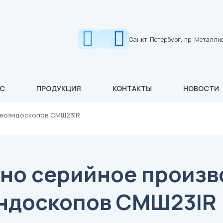
Санкт-Петербург, пр. Металли
АС
ПРОДУКЦИЯ
КОНТАКТЫ
НОВОСТИ
деоэндоскопов СМШ23IR
но серийное произв
ндоскопов СМШ23IR