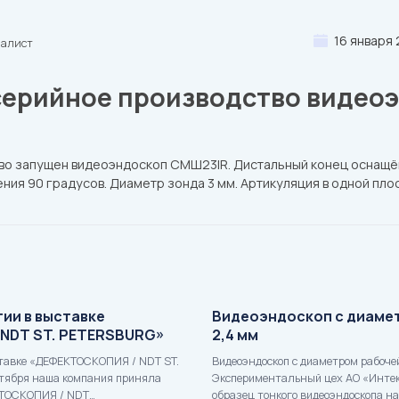
16 января 
иалист
серийное производство видео
тво запущен видеоэндоскоп СМШ23IR. Дистальный конец оснащ
ния 90 градусов. Диаметр зонда 3 мм. Артикуляция в одной пло
:
ии в выставке
Видеоэндоскоп с диаме
NDT ST. PETERSBURG»
2,4 мм
ставке «ДЕФЕКТОСКОПИЯ / NDT ST.
Видеоэндоскоп с диаметром рабоче
тября наша компания приняла
Экспериментальный цех АО «Интек
КТОСКОПИЯ / NDT…
образец тонкого видеоэндоскопа н