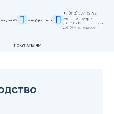
+7 (812) 507-32-92
доб.110 — канцелярия
стов дом 96
sales@gk-intek.ru
доб.101,102,103 — отдел продаж
доб.100 — тех.поддержка
ПОКУПАТЕЛЯМ
одство