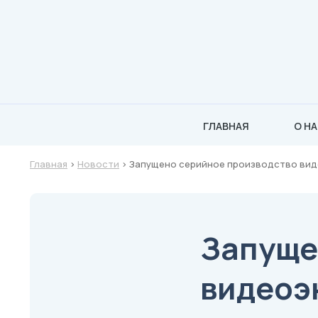
ГЛАВНАЯ
О Н
Главная
>
Новости
>
Запущено серийное производство ви
Запуще
видеоэ