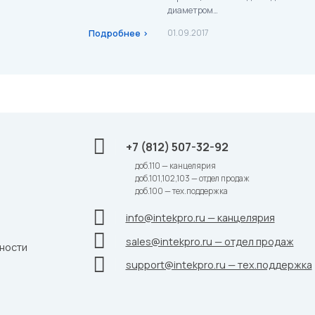
диаметром…
Подробнее ›
01.09.2017
+7 (812) 507-32-92
доб.110 — канцелярия
доб.101,102,103 — отдел продаж
доб.100 — тех.поддержка
info@intekpro.ru — канцелярия
sales@intekpro.ru — отдел продаж
ности
support@intekpro.ru — тех.поддержка