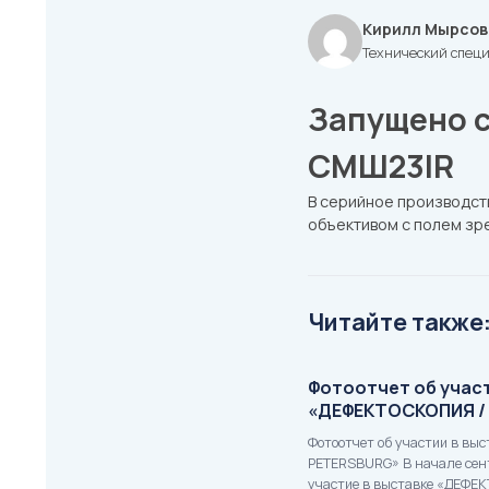
Кирилл Мырсов
Технический спец
Запущено 
СМШ23IR
В серийное производс
объективом с полем зре
Читайте также
Фотоотчет об участ
«ДЕФЕКТОСКОПИЯ / 
Фотоотчет об участии в вы
PETERSBURG» В начале сен
участие в выставке «ДЕФЕ