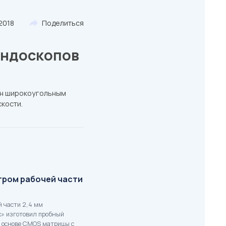
2018
Поделиться
эндоскопов
ён широкоугольным
скости.
тром рабочей части
й части 2,4 мм
» изготовил пробный
а основе CMOS матрицы с